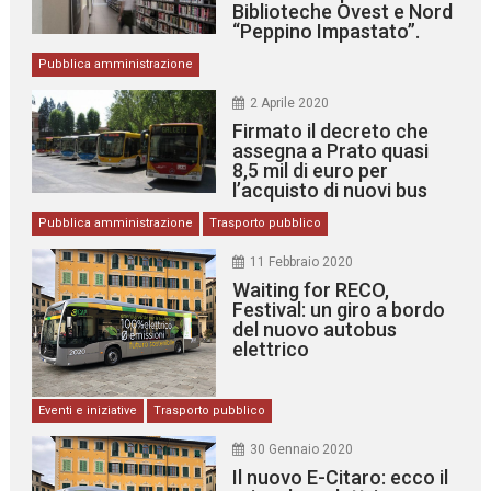
Biblioteche Ovest e Nord
“Peppino Impastato”.
Pubblica amministrazione
2 Aprile 2020
Firmato il decreto che
assegna a Prato quasi
8,5 mil di euro per
l’acquisto di nuovi bus
Pubblica amministrazione
Trasporto pubblico
11 Febbraio 2020
Waiting for RECO,
Festival: un giro a bordo
del nuovo autobus
elettrico
Eventi e iniziative
Trasporto pubblico
30 Gennaio 2020
Il nuovo E-Citaro: ecco il