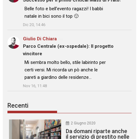
Successo per il primo Critical Mass di Prato!
: “
Belle foto e bell’evento ragazzi! I babbi
natale in bici sono il top 🙂
”
Dic 20, 14:46
Giulio Di Chiara
su
Parco Centrale (ex-ospedale): Il progetto
vincitore
: “
Mi sembra molto bello, stile labirinto per
certi versi. Mi ricorda un pò anche le
pareti a giardino delle residenze…
”
Nov 16, 11:48
Recenti
2 Giugno 2020
Da domani riparte anche
il servizio di prestito nelle