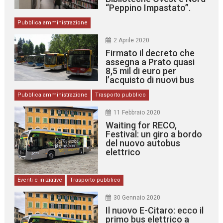
“Peppino Impastato”.
Pubblica amministrazione
2 Aprile 2020
Firmato il decreto che
assegna a Prato quasi
8,5 mil di euro per
l’acquisto di nuovi bus
Pubblica amministrazione
Trasporto pubblico
11 Febbraio 2020
Waiting for RECO,
Festival: un giro a bordo
del nuovo autobus
elettrico
Eventi e iniziative
Trasporto pubblico
30 Gennaio 2020
Il nuovo E-Citaro: ecco il
primo bus elettrico a