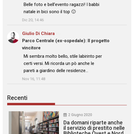
: “
Belle foto e bell’evento ragazzi! I babbi
natale in bici sono il top 🙂
”
Dic 20, 14:46
Giulio Di Chiara
su
Parco Centrale (ex-ospedale): Il progetto
vincitore
: “
Mi sembra molto bello, stile labirinto per
certi versi. Mi ricorda un pò anche le
pareti a giardino delle residenze…
”
Nov 16, 11:48
Recenti
2 Giugno 2020
Da domani riparte anche
il servizio di prestito nelle
Biblioteche Ovest e Nord