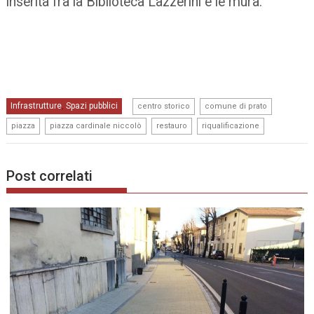
inserita fra la Biblioteca Lazzerini e le mura.
,
,
Infrastrutture
Spazi pubblici
,
centro storico
comune di prato
,
,
,
piazza
piazza cardinale niccolò
restauro
riqualificazione
Post correlati