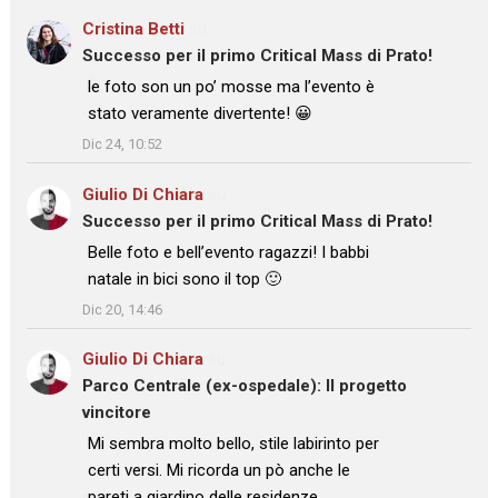
Cristina Betti
su
Successo per il primo Critical Mass di Prato!
: “
le foto son un po’ mosse ma l’evento è
stato veramente divertente! 😀
”
Dic 24, 10:52
Giulio Di Chiara
su
Successo per il primo Critical Mass di Prato!
: “
Belle foto e bell’evento ragazzi! I babbi
natale in bici sono il top 🙂
”
Dic 20, 14:46
Giulio Di Chiara
su
Parco Centrale (ex-ospedale): Il progetto
vincitore
: “
Mi sembra molto bello, stile labirinto per
certi versi. Mi ricorda un pò anche le
pareti a giardino delle residenze…