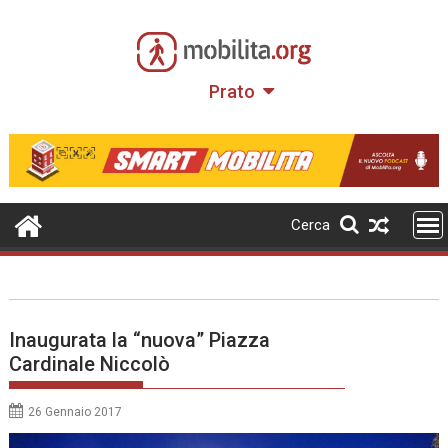
Skip
to
content
Prato
Cerca
Inaugurata la “nuova” Piazza
Cardinale Niccolò
26 Gennaio 2017