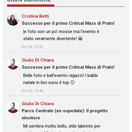
Cristina Betti
su
Successo per il primo Critical Mass di Prato!
: “
le foto son un po’ mosse ma l’evento è
stato veramente divertente! 😀
”
Dic 24, 10:52
Giulio Di Chiara
su
Successo per il primo Critical Mass di Prato!
: “
Belle foto e bell’evento ragazzi! I babbi
natale in bici sono il top 🙂
”
Dic 20, 14:46
Giulio Di Chiara
su
Parco Centrale (ex-ospedale): Il progetto
vincitore
: “
Mi sembra molto bello, stile labirinto per