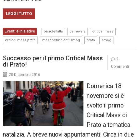
LEGGI TUTTO
,
,
,
Eventi e iniziative
biciclettatta
carnevale
critical mass
,
,
,
critical mass prato
mascherine anti-smog
prato
smog
Successo per il primo Critical Mass
2
di Prato!
Commenti
20 Dicembre 2016
Domenica 18
novembre si è
svolto il primo
Critical Mass di
Prato a tematica
natalizia. A breve nuovi appuntamenti! Circa in due