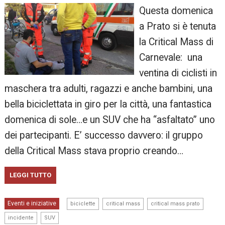
Questa domenica
a Prato si è tenuta
la Critical Mass di
Carnevale: una
ventina di ciclisti in
maschera tra adulti, ragazzi e anche bambini, una
bella biciclettata in giro per la città, una fantastica
domenica di sole…e un SUV che ha “asfaltato” uno
dei partecipanti. E’ successo davvero: il gruppo
della Critical Mass stava proprio creando…
LEGGI TUTTO
,
,
,
Eventi e iniziative
biciclette
critical mass
critical mass prato
,
incidente
SUV