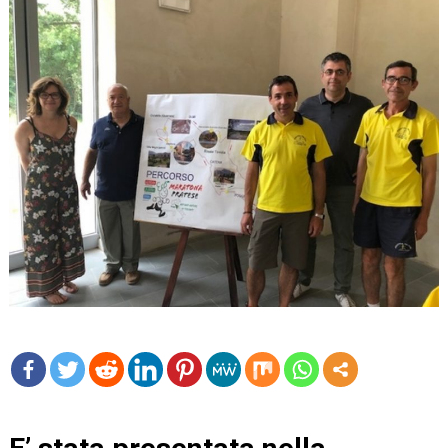
mo
re