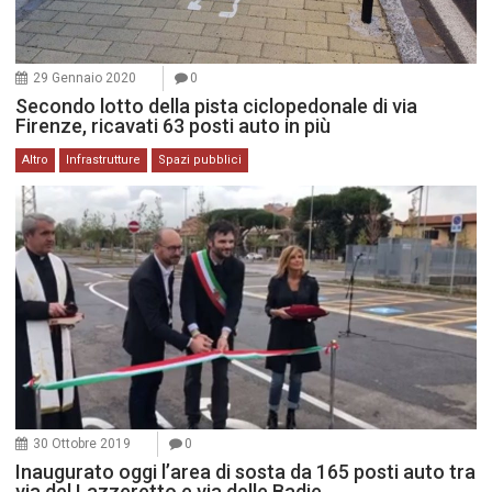
29 Gennaio 2020
0
Secondo lotto della pista ciclopedonale di via
Firenze, ricavati 63 posti auto in più
Altro
Infrastrutture
Spazi pubblici
30 Ottobre 2019
0
Inaugurato oggi l’area di sosta da 165 posti auto tra
via del Lazzeretto e via delle Badie