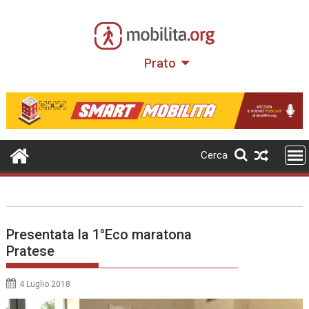
Skip
to
content
Prato
Cerca
Presentata la 1°Eco maratona
Pratese
4 Luglio 2018