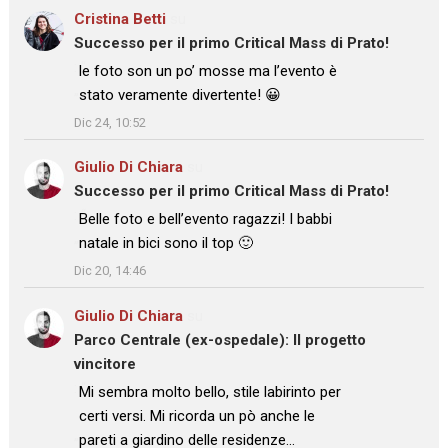
Cristina Betti
su
Successo per il primo Critical Mass di Prato!
: “
le foto son un po’ mosse ma l’evento è
stato veramente divertente! 😀
”
Dic 24, 10:52
Giulio Di Chiara
su
Successo per il primo Critical Mass di Prato!
: “
Belle foto e bell’evento ragazzi! I babbi
natale in bici sono il top 🙂
”
Dic 20, 14:46
Giulio Di Chiara
su
Parco Centrale (ex-ospedale): Il progetto
vincitore
: “
Mi sembra molto bello, stile labirinto per
certi versi. Mi ricorda un pò anche le
pareti a giardino delle residenze…
”