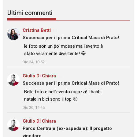
Ultimi commenti
Cristina Betti
su
Successo per il primo Critical Mass di Prato!
: “
le foto son un po’ mosse ma l’evento è
stato veramente divertente! 😀
”
Dic 24, 10:52
Giulio Di Chiara
su
Successo per il primo Critical Mass di Prato!
: “
Belle foto e bell’evento ragazzi! I babbi
natale in bici sono il top 🙂
”
Dic 20, 14:46
Giulio Di Chiara
su
Parco Centrale (ex-ospedale): Il progetto
vincitore