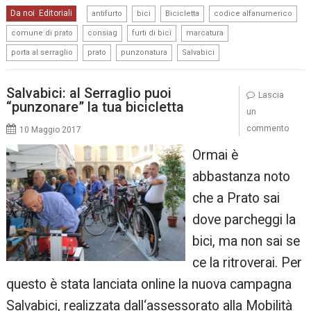
,
,
,
,
Da noi
Editoriali
,
antifurto
bici
Bicicletta
codice alfanumerico
,
,
,
,
comune di prato
consiag
furti di bici
marcatura
,
,
,
porta al serraglio
prato
punzonatura
Salvabici
Salvabici: al Serraglio puoi
Lascia
“punzonare” la tua bicicletta
un
commento
10 Maggio 2017
Ormai è
abbastanza noto
che a Prato sai
dove parcheggi la
bici, ma non sai se
ce la ritroverai. Per
questo è stata lanciata online la nuova campagna
Salvabici, realizzata dall‘assessorato alla Mobilità