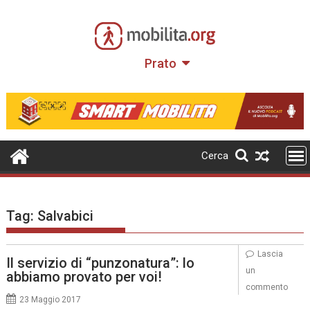
Skip
to
content
Prato
Cerca
Tag:
Salvabici
Lascia
Il servizio di “punzonatura”: lo
un
abbiamo provato per voi!
commento
23 Maggio 2017