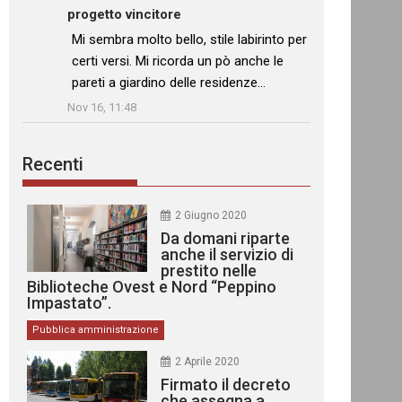
progetto vincitore
: “
Mi sembra molto bello, stile labirinto per
certi versi. Mi ricorda un pò anche le
pareti a giardino delle residenze…
”
Nov 16, 11:48
Recenti
2 Giugno 2020
Da domani riparte
anche il servizio di
prestito nelle
Biblioteche Ovest e Nord “Peppino
Impastato”.
Pubblica amministrazione
2 Aprile 2020
Firmato il decreto
che assegna a