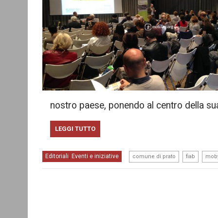
nostro paese, ponendo al centro della su
LEGGI TUTTO
,
,
Editoriali
Eventi e iniziative
,
comune di prato
fiab
moby