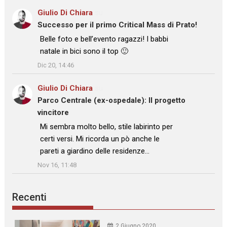
Giulio Di Chiara
su
Successo per il primo Critical Mass di Prato!
: “
Belle foto e bell’evento ragazzi! I babbi
natale in bici sono il top 🙂
”
Dic 20, 14:46
Giulio Di Chiara
su
Parco Centrale (ex-ospedale): Il progetto
vincitore
: “
Mi sembra molto bello, stile labirinto per
certi versi. Mi ricorda un pò anche le
pareti a giardino delle residenze…
”
Nov 16, 11:48
Recenti
2 Giugno 2020