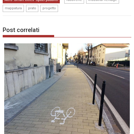
,
,
mappatura
prato
progetto
Post correlati