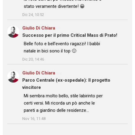
stato veramente divertente! 😀
”
Dic 24, 10:52
Giulio Di Chiara
su
Successo per il primo Critical Mass di Prato!
: “
Belle foto e bell’evento ragazzi! I babbi
natale in bici sono il top 🙂
”
Dic 20, 14:46
Giulio Di Chiara
su
Parco Centrale (ex-ospedale): Il progetto
vincitore
: “
Mi sembra molto bello, stile labirinto per
certi versi. Mi ricorda un pò anche le
pareti a giardino delle residenze…
”
Nov 16, 11:48